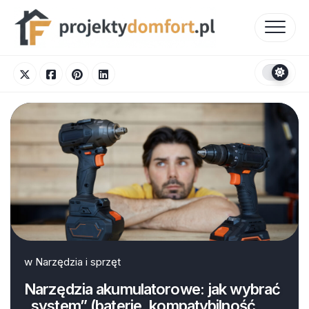
Skip
to
content
w
Narzędzia i sprzęt
Narzędzia akumulatorowe: jak wybrać
„system” (baterie, kompatybilność,