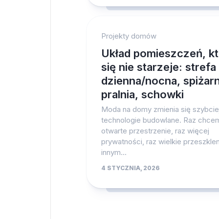
Projekty domów
Układ pomieszczeń, k
się nie starzeje: strefa
dzienna/nocna, spiżarn
pralnia, schowki
Moda na domy zmienia się szybciej
technologie budowlane. Raz chce
otwarte przestrzenie, raz więcej
prywatności, raz wielkie przeszklen
innym...
4 STYCZNIA, 2026