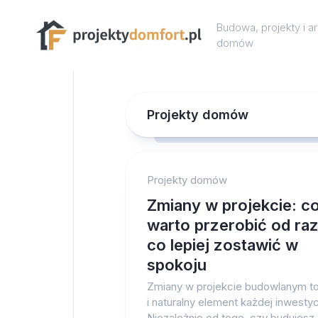
Skip
to
Budowa, projekty i a
content
domów
Projekty domów
Projekty domów
Zmiany w projekcie: c
warto przerobić od raz
co lepiej zostawić w
spokoju
Zmiany w projekcie budowlanym t
i naturalny element każdej inwestycj
Niezależnie od tego, czy budujes