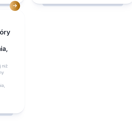
tóry
ia,
 niż
my
ia,