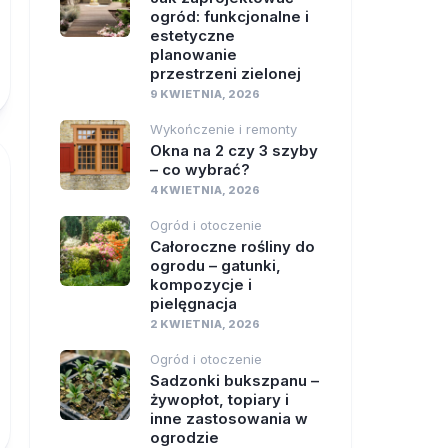
ogród: funkcjonalne i
estetyczne
planowanie
przestrzeni zielonej
9 KWIETNIA, 2026
Wykończenie i remonty
Okna na 2 czy 3 szyby
– co wybrać?
4 KWIETNIA, 2026
Ogród i otoczenie
Całoroczne rośliny do
ogrodu – gatunki,
kompozycje i
pielęgnacja
2 KWIETNIA, 2026
Ogród i otoczenie
Sadzonki bukszpanu –
żywopłot, topiary i
inne zastosowania w
ogrodzie