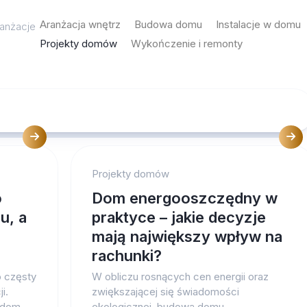
Aranżacja wnętrz
Budowa domu
Instalacje w domu
ranżacje
Projekty domów
Wykończenie i remonty
Projekty domów
o
Dom energooszczędny w
u, a
praktyce – jakie decyzje
mają największy wpływ na
rachunki?
o częsty
W obliczu rosnących cen energii oraz
i.
zwiększającej się świadomości
z dom
ekologicznej, budowa domu