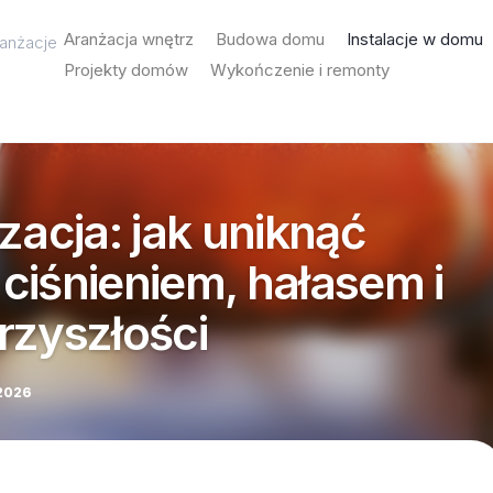
Aranżacja wnętrz
Budowa domu
Instalacje w domu
ranżacje
Projekty domów
Wykończenie i remonty
zacja: jak uniknąć
ciśnieniem, hałasem i
rzyszłości
 2026