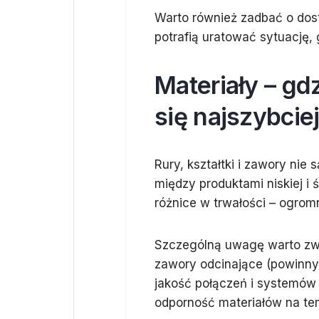
Warto również zadbać o dost
potrafią uratować sytuację, 
Materiały – g
się najszybcie
Rury, kształtki i zawory nie
między produktami niskiej i ś
różnice w trwałości – ogrom
Szczególną uwagę warto zwr
zawory odcinające (powinny
jakość połączeń i systemó
odporność materiałów na tem