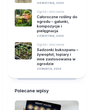
4 KWIETNIA, 2026
Ogród i otoczenie
Całoroczne rośliny do
ogrodu – gatunki,
kompozycje i
pielęgnacja
2 KWIETNIA, 2026
Ogród i otoczenie
Sadzonki bukszpanu –
żywopłot, topiary i
inne zastosowania w
ogrodzie
24 MARCA, 2026
Polecane wpisy