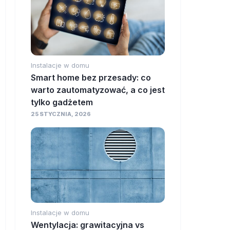
Instalacje w domu
Smart home bez przesady: co
warto zautomatyzować, a co jest
tylko gadżetem
25 STYCZNIA, 2026
Instalacje w domu
Wentylacja: grawitacyjna vs