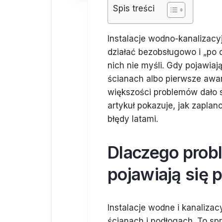
Spis treści
Instalacje wodno-kanalizacy
działać bezobsługowo i „po c
nich nie myśli. Gdy pojawiają
ścianach albo pierwsze awar
większości problemów dało s
artykuł pokazuje, jak zaplan
błędy latami.
Dlaczego probl
pojawiają się 
Instalacje wodne i kanaliza
ścianach i podłogach. To sp