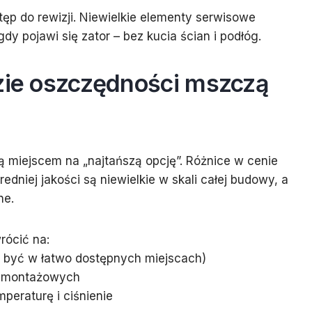
ęp do rewizji. Niewielkie elementy serwisowe
gdy pojawi się zator – bez kucia ścian i podłóg.
dzie oszczędności mszczą
j
 są miejscem na „najtańszą opcję”. Różnice w cenie
redniej jakości są niewielkie w skali całej budowy, a
ne.
ócić na:
 być w łatwo dostępnych miejscach)
w montażowych
peraturę i ciśnienie