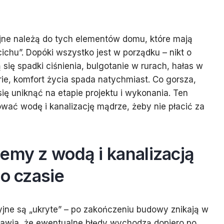
jne należą do tych elementów domu, które mają
ichu”. Dopóki wszystko jest w porządku – nikt o
 się spadki ciśnienia, bulgotanie w rurach, hałas w
ie, komfort życia spada natychmiast. Co gorsza,
ię uniknąć na etapie projektu i wykonania. Ten
ować wodę i kanalizację mądrze, żeby nie płacić za
emy z wodą i kanalizacją
po czasie
cyjne są „ukryte” – po zakończeniu budowy znikają w
rawia, że ewentualne błędy wychodzą dopiero po