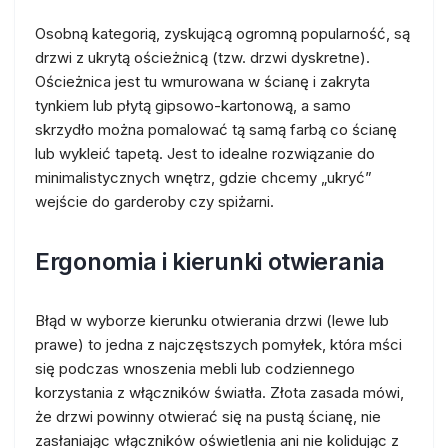
Osobną kategorią, zyskującą ogromną popularność, są
drzwi z ukrytą ościeżnicą (tzw. drzwi dyskretne).
Ościeżnica jest tu wmurowana w ścianę i zakryta
tynkiem lub płytą gipsowo-kartonową, a samo
skrzydło można pomalować tą samą farbą co ścianę
lub wykleić tapetą. Jest to idealne rozwiązanie do
minimalistycznych wnętrz, gdzie chcemy „ukryć”
wejście do garderoby czy spiżarni.
Ergonomia i kierunki otwierania
Błąd w wyborze kierunku otwierania drzwi (lewe lub
prawe) to jedna z najczęstszych pomyłek, która mści
się podczas wnoszenia mebli lub codziennego
korzystania z włączników światła. Złota zasada mówi,
że drzwi powinny otwierać się na pustą ścianę, nie
zasłaniając włączników oświetlenia ani nie kolidując z