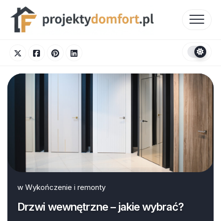
Skip
to
content
w
Wykończenie i remonty
Drzwi wewnętrzne – jakie wybrać?