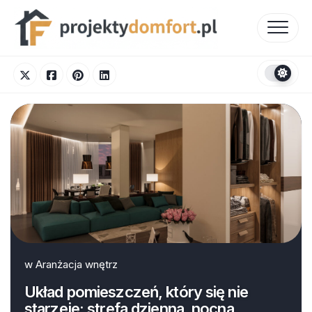
Skip
to
content
w
Aranżacja wnętrz
Układ pomieszczeń, który się nie
starzeje: strefa dzienna, nocna,