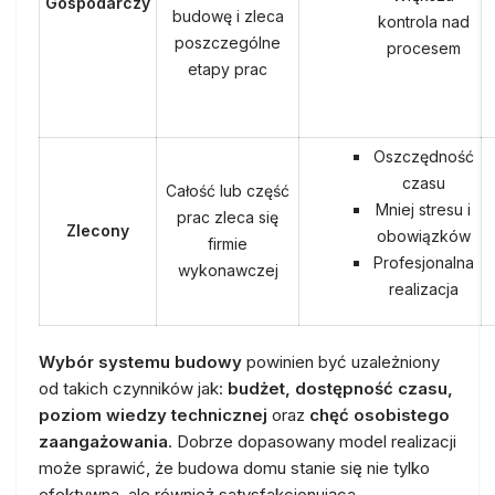
Gospodarczy
budowę i zleca
kontrola nad
poszczególne
procesem
etapy prac
Oszczędność
czasu
Całość lub część
Mniej stresu i
prac zleca się
Zlecony
obowiązków
firmie
Profesjonalna
wykonawczej
realizacja
Wybór systemu budowy
powinien być uzależniony
od takich czynników jak:
budżet, dostępność czasu,
poziom wiedzy technicznej
oraz
chęć osobistego
zaangażowania
. Dobrze dopasowany model realizacji
może sprawić, że budowa domu stanie się nie tylko
efektywna, ale również satysfakcjonująca.