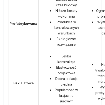
czas budowy
Niższe koszty
Ogran
wykonania
proj
Produkcja w
Wym
Prefabrykowana
kontrolowanych
tech
warunkach
dz
Ekologiczne
rozwiązanie
Lekka
konstrukcja
Ni
Elastyczność
trwało
projektowa
tech
Dobra izolacja
mur
Szkieletowa
cieplna
Wy
Popularność w
precy
krajach o
wyk
surowym