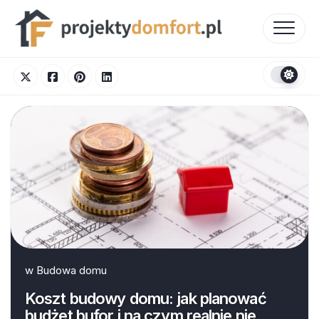
Skip
to
content
w
Budowa domu
Koszt budowy domu: jak planować
budżet bufor i na czym realnie nie