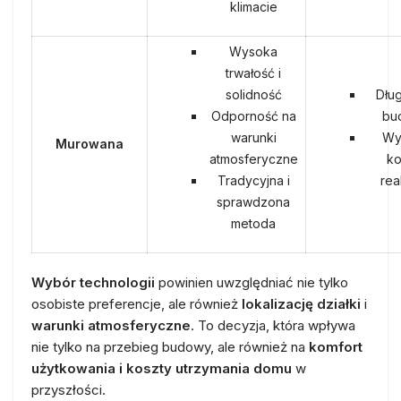
klimacie
Wysoka
trwałość i
solidność
Dług
Odporność na
bu
warunki
Wy
Murowana
atmosferyczne
ko
Tradycyjna i
real
sprawdzona
metoda
Wybór technologii
powinien uwzględniać nie tylko
osobiste preferencje, ale również
lokalizację działki
i
warunki atmosferyczne
. To decyzja, która wpływa
nie tylko na przebieg budowy, ale również na
komfort
użytkowania i koszty utrzymania domu
w
przyszłości.